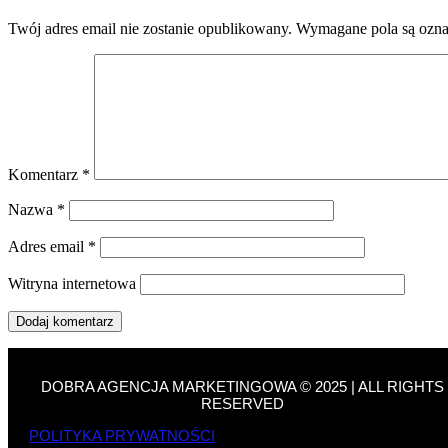
Twój adres email nie zostanie opublikowany.
Wymagane pola są ozn
Komentarz
*
Nazwa
*
Adres email
*
Witryna internetowa
DOBRA AGENCJA MARKETINGOWA © 2025 | ALL RIGHTS
RESERVED
POLITYKA PRYWATNOŚCI