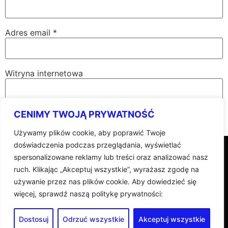
Adres email
*
Witryna internetowa
CENIMY TWOJĄ PRYWATNOŚĆ
Używamy plików cookie, aby poprawić Twoje
doświadczenia podczas przeglądania, wyświetlać
DOBRA AGENCJA MARKETINGOWA © 2025 | ALL
spersonalizowane reklamy lub treści oraz analizować nasz
RIGHTS RESERVED
ruch. Klikając „Akceptuj wszystkie”, wyrażasz zgodę na
używanie przez nas plików cookie. Aby dowiedzieć się
więcej, sprawdź naszą politykę prywatności:
POLITYKA PRYWATNOŚCI
Dostosuj
Odrzuć wszystkie
Akceptuj wszystkie
+48 604 271 998
+48 604 453 608