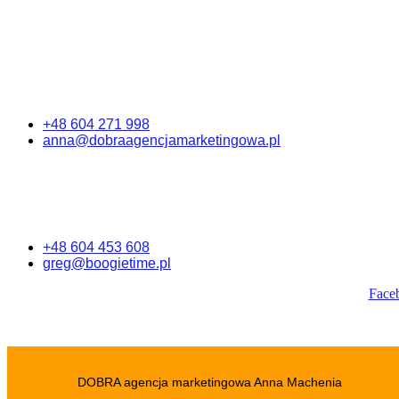
+48 604 271 998
anna@dobraagencjamarketingowa.pl
+48 604 453 608
greg@boogietime.pl
Face
DOBRA agencja marketingowa Anna Machenia