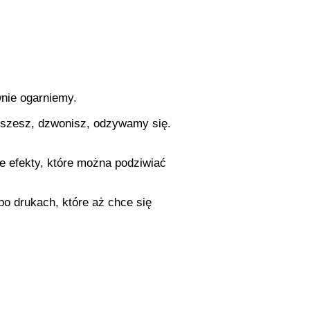
nie ogarniemy.
piszesz, dzwonisz, odzywamy się.
lne efekty, które można podziwiać
bo drukach, które aż chce się